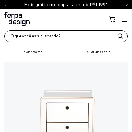
Frete grátis em compras acima de R$1.199*
Iniciar sessão
Criar uma conta