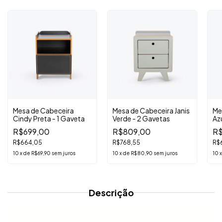
Mesa de Cabeceira
Mesa de Cabeceira Janis
Me
Cindy Preta - 1 Gaveta
Verde - 2 Gavetas
Azu
R$699,00
R$809,00
R$
R$664,05
R$768,55
R$
10
x
de
R$69,90
sem juros
10
x
de
R$80,90
sem juros
10
Descrição