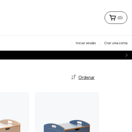
(
0
)
Iniciar sessão
Criar uma conta
Ordenar