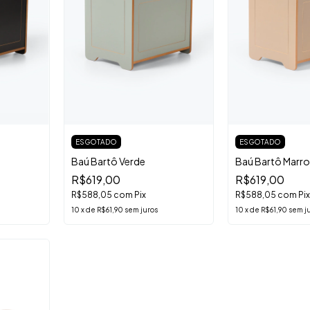
ESGOTADO
ESGOTADO
Baú Bartô Verde
Baú Bartô Marr
R$619,00
R$619,00
R$588,05
com
Pix
R$588,05
com
Pix
10
x
de
R$61,90
sem juros
10
x
de
R$61,90
sem j