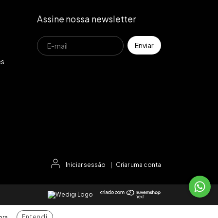
Assine nossa newsletter
es
Iniciar sessão
|
Criar uma conta
Entendi
pra.