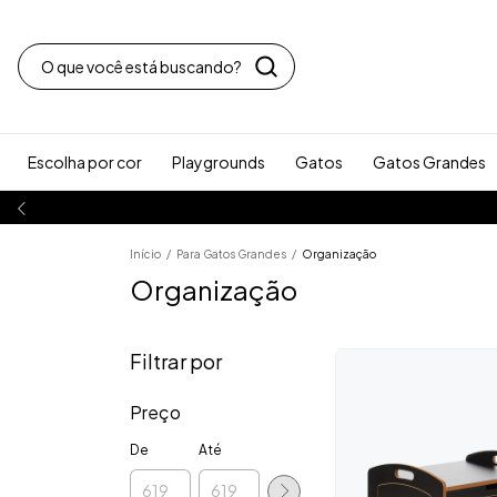
Escolha por cor
Playgrounds
Gatos
Gatos Grandes
5% de desconto no PI
Início
/
Para Gatos Grandes
/
Organização
Organização
Filtrar por
Preço
De
Até