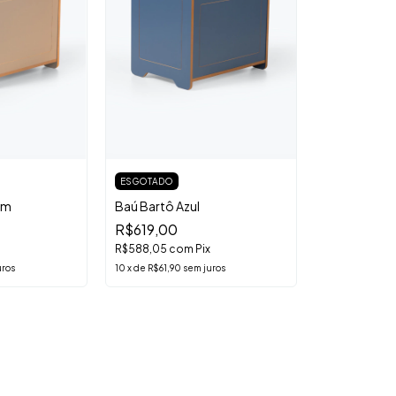
ESGOTADO
om
Baú Bartô Azul
R$619,00
R$588,05
com
Pix
uros
10
x
de
R$61,90
sem juros