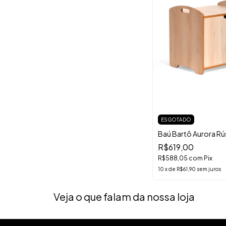
ESGOTADO
Baú Bartô Aurora Rú
R$619,00
R$588,05
com
Pix
10
x
de
R$61,90
sem juros
Veja o que falam da nossa loja