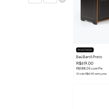
ESGOTADO
Baú Bartô Preto
R$619,00
R$588,05
com
Pix
10
x
de
R$61,90
sem juros