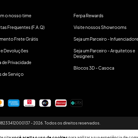
om o nosso time
Ferpa Rewards
tas Frequentes (F.A.Q)
Visite nossos Showrooms
mento Frete Grátis
Seja um Parceiro - Infuenciador
 e Devoluções
Seja um Parceiro - Arquitetos e
Designers
a de Privacidade
Blocos 3D - Casoca
 de Serviço
 18233412000137 - 2026. Todos os direitos reservados.
te site
você aceita o uso de cookies
para agilizar a sua experiência de com