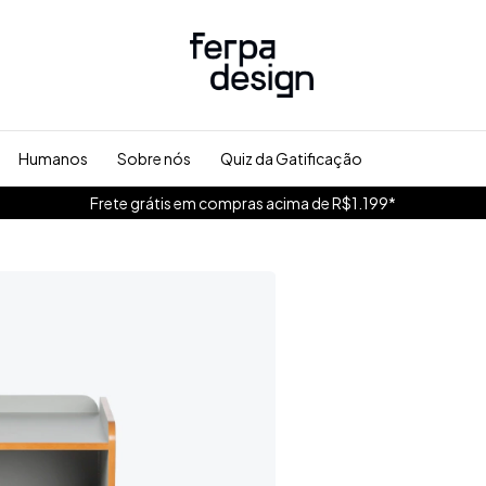
Humanos
Sobre nós
Quiz da Gatificação
Frete grátis em compras acima de R$1.199*