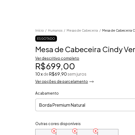
Início
/
Humanos
/
Mesas de Cabeceira
/
Mesa de Cabeceira Ci
ESGOTADO
Mesa de Cabeceira Cindy Ver
Ver descritivo completo
R$699,00
10
x
de
R$69,90
sem juros
Ver opções de parcelamento
Acabamento
Outras cores disponíveis