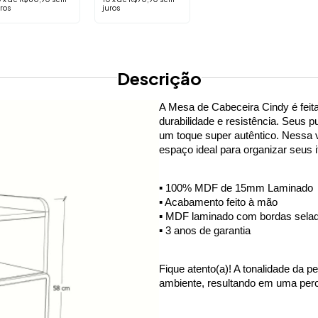
R$768,55
ros
juros
10
x
de
R$80,90
sem
juros
Descrição
A Mesa de Cabeceira Cindy é feita
durabilidade e resistência. Seus p
um toque super autêntico. Nessa 
espaço ideal para organizar seus 
▪️ 100% MDF de 15mm Laminado
▪️ Acabamento feito à mão
▪️ MDF laminado com bordas sela
▪️ 3 anos de garantia
Fique atento(a)! A tonalidade da p
ambiente, resultando em uma perc