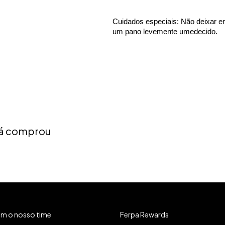
Cuidados especiais: Não deixar e
um pano levemente umedecido.
 já comprou
om o nosso time
Ferpa Rewards