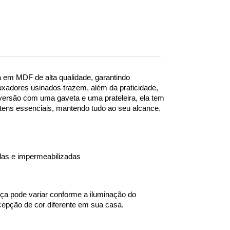
Preta - 1 Gaveta
Branca - 1
R$673,55
R$709,00
R$709,00
Gaveta
10
x
de
R$70,90
sem
R$673,55
R$673,55
juros
10
x
de
R$70,90
sem
10
x
de
R$70,90
sem
juros
juros
 em MDF de alta qualidade, garantindo 
uxadores usinados trazem, além da praticidade,  
versão com uma gaveta e uma prateleira, ela tem 
itens essenciais, mantendo tudo ao seu alcance.
das e impermeabilizadas
eça pode variar conforme a iluminação do 
epção de cor diferente em sua casa.