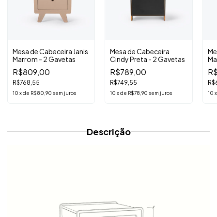
Mesa de Cabeceira Janis
Mesa de Cabeceira
Me
Marrom - 2 Gavetas
Cindy Preta - 2 Gavetas
Ma
R$809,00
R$789,00
R$
R$768,55
R$749,55
R$
10
x
de
R$80,90
sem juros
10
x
de
R$78,90
sem juros
10
Descrição