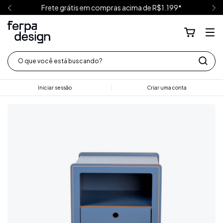
Frete grátis em compras acima de R$1.199*
Iniciar sessão
Criar uma conta