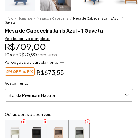
Início
/
Humanos
/
Mesas de Cabeceira
/
Mesa de Cabeceira Janis Azul - 1
Gaveta
Mesa de Cabeceira Janis Azul - 1 Gaveta
Ver descritivo completo
R$709,00
10
x
de
R$70,90
sem juros
Ver opções de parcelamento
R$673,55
5%OFF no PIX
Acabamento
Outras cores disponíveis