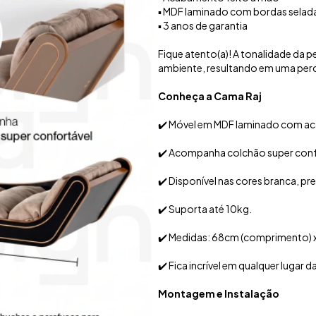
▪️ MDF laminado com bordas selad
▪️ 3 anos de garantia
Fique atento(a)! A tonalidade da 
ambiente, resultando em uma perc
Conheça a Cama Raj
✔️ Móvel em MDF laminado com ac
✔️ Acompanha colchão super confor
✔️ Disponível nas cores branca, pre
✔️ Suporta até 10kg.
✔️ Medidas: 68cm (comprimento) x
✔️ Fica incrível em qualquer lugar d
Montagem e Instalação