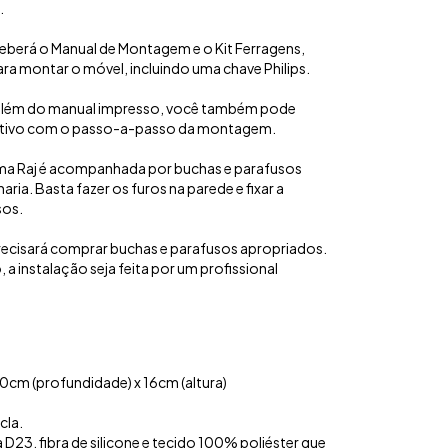
.
ceberá o Manual de Montagem e o Kit Ferragens,
ra montar o móvel, incluindo uma chave Philips.
além do manual impresso, você também pode
tivo com o passo-a-passo da montagem.
Cama Raj é acompanhada por buchas e parafusos
ria. Basta fazer os furos na parede e fixar a
sos.
precisará comprar buchas e parafusos apropriados.
a instalação seja feita por um profissional
cm (profundidade) x 16cm (altura)
g
la.
3, fibra de silicone e tecido 100% poliéster que