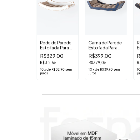
e de Parede
Rede de Parede
Cama de Parede
R
ofada Para
Estofada Para
Estofada Para
E
os Nick
Gatos Nick
Gatos Raj Azul
G
329,00
R$329,00
R$399,00
R
de
Branca
2,55
R$312,55
R$379,05
R
de
R$32,90
sem
10
x
de
R$32,90
sem
10
x
de
R$39,90
sem
1
juros
juros
ju