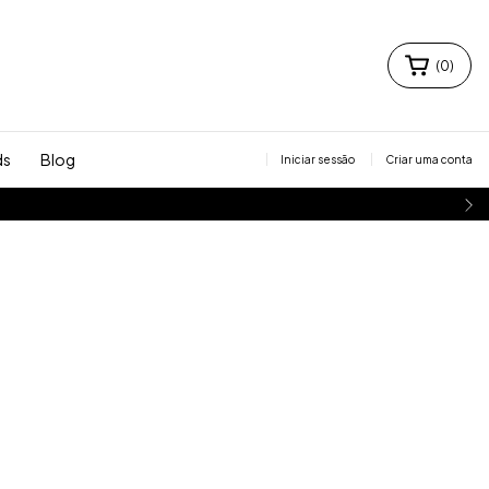
(
0
)
ds
Blog
Iniciar sessão
Criar uma conta