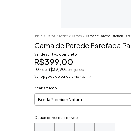
Início
/
Gatos
/
Redes e Camas
/
Cama de Parede Estofada Para 
Cama de Parede Estofada Par
Ver descritivo completo
R$399,00
10
x
de
R$39,90
sem juros
Ver opções de parcelamento
Acabamento
Outras cores disponíveis