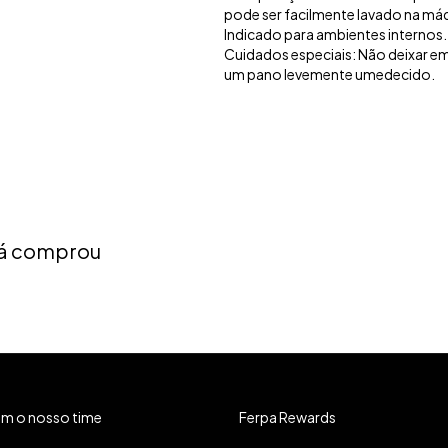
pode ser facilmente lavado na má
Indicado para ambientes internos.
Cuidados especiais: Não deixar e
um pano levemente umedecido.
 já comprou
om o nosso time
Ferpa Rewards