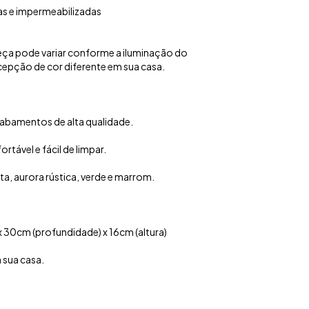
as e impermeabilizadas
peça pode variar conforme a iluminação do
epção de cor diferente em sua casa.
abamentos de alta qualidade.
tável e fácil de limpar.
ta, aurora rústica, verde e marrom.
 30cm (profundidade) x 16cm (altura)
a sua casa.