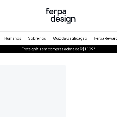
Humanos
Sobre nós
Quiz da Gatificação
Ferpa Rewar
Frete grátis em compras acima de R$1.199*