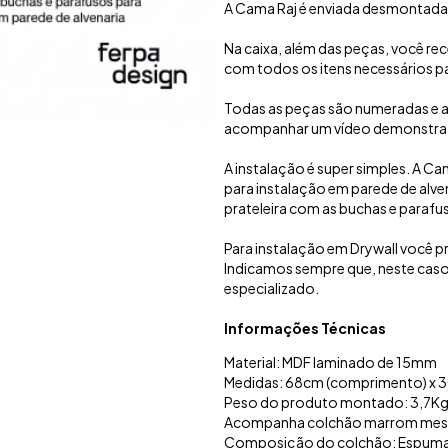
A Cama Raj é enviada desmontada
Na caixa, além das peças, você re
com todos os itens necessários pa
Todas as peças são numeradas e 
acompanhar um vídeo demonstra
A instalação é super simples. A 
para instalação em parede de alvena
prateleira com as buchas e parafu
Para instalação em Drywall você 
Indicamos sempre que, neste caso, 
especializado.
Informações Técnicas
Material: MDF laminado de 15mm
Medidas: 68cm (comprimento) x 30
Peso do produto montado: 3,7K
Acompanha colchão marrom mesc
Composição do colchão: Espuma D2