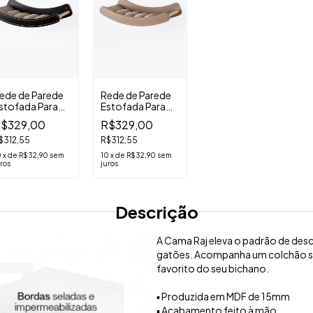
ede de Parede
Rede de Parede
stofada Para
Estofada Para
Cama de Parede
atos Nick Preta
Gatos Nick
$329,00
R$329,00
Estofada Para
Marrom
Gatos Raj
$312,55
R$312,55
R$399,00
Branca
0
x
de
R$32,90
sem
10
x
de
R$32,90
sem
R$379,05
ros
juros
10
x
de
R$39,90
sem
juros
Descrição
A Cama Raj eleva o padrão de desca
gatões. Acompanha um colchão su
favorito do seu bichano.
▪️ Produzida em MDF de 15mm
▪️ Acabamento feito à mão