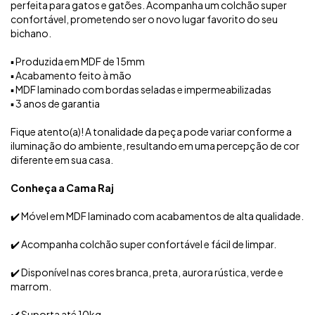
perfeita para gatos e gatões. Acompanha um colchão super
confortável, prometendo ser o novo lugar favorito do seu
bichano.
▪️ Produzida em MDF de 15mm
▪️ Acabamento feito à mão
▪️ MDF laminado com bordas seladas e impermeabilizadas
▪️ 3 anos de garantia
Fique atento(a)! A tonalidade da peça pode variar conforme a
iluminação do ambiente, resultando em uma percepção de cor
diferente em sua casa.
Conheça a Cama Raj
✔️ Móvel em MDF laminado com acabamentos de alta qualidade.
✔️ Acompanha colchão super confortável e fácil de limpar.
✔️ Disponível nas cores branca, preta, aurora rústica, verde e
marrom.
✔️ Suporta até 10kg.