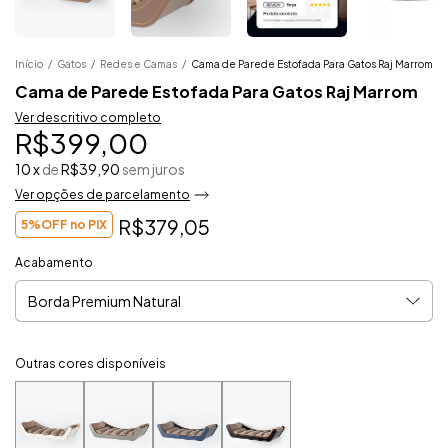
Início
/
Gatos
/
Redes e Camas
/
Cama de Parede Estofada Para Gatos Raj Marrom
Cama de Parede Estofada Para Gatos Raj Marrom
Ver descritivo completo
R$399,00
10
x
de
R$39,90
sem juros
Ver opções de parcelamento
R$379,05
5%OFF no PIX
Acabamento
Outras cores disponíveis