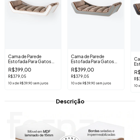
Cama de Parede
Cama de Parede
Ca
Estofada Para Gatos
Estofada Para Gatos
Es
Raj Branca
Raj Verde
Raj
R$399,00
R$399,00
R$
R$379,05
R$379,05
R$
10
x
de
R$39,90
sem juros
10
x
de
R$39,90
sem juros
10
Descrição