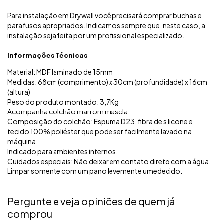
Para instalação em Drywall você precisará comprar buchas e
parafusos apropriados. Indicamos sempre que, neste caso, a
instalação seja feita por um profissional especializado.
Informações Técnicas
Material: MDF laminado de 15mm
Medidas: 68cm (comprimento) x 30cm (profundidade) x 16cm
(altura)
Peso do produto montado: 3,7Kg
Acompanha colchão marrom mescla.
Composição do colchão: Espuma D23, fibra de silicone e
tecido 100% poliéster que pode ser facilmente lavado na
máquina.
Indicado para ambientes internos.
Cuidados especiais: Não deixar em contato direto com a água.
Limpar somente com um pano levemente umedecido.
Pergunte e veja opiniões de quem já
comprou