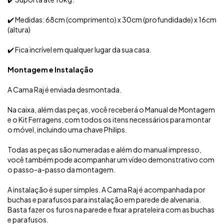
✔️ Medidas: 68cm (comprimento) x 30cm (profundidade) x 16cm
(altura)
✔️ Fica incrível em qualquer lugar da sua casa.
Montagem e Instalação
A Cama Raj é enviada desmontada.
Na caixa, além das peças, você receberá o Manual de Montagem
e o Kit Ferragens, com todos os itens necessários para montar
o móvel, incluindo uma chave Philips.
Todas as peças são numeradas e além do manual impresso,
você também pode acompanhar um vídeo demonstrativo com
o passo-a-passo da montagem.
A instalação é super simples. A Cama Raj é acompanhada por
buchas e parafusos para instalação em parede de alvenaria.
Basta fazer os furos na parede e fixar a prateleira com as buchas
e parafusos.