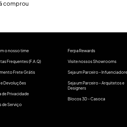
 já comprou
om o nosso time
Ferpa Rewards
tas Frequentes (F.A.Q)
Visite nossos Showrooms
mento Frete Grátis
Seja um Parceiro - Infuenciador
 e Devoluções
Seja um Parceiro - Arquitetos e
Designers
a de Privacidade
Blocos 3D - Casoca
 de Serviço