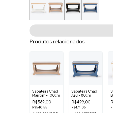
Produtos relacionados
Sapateira Chad
Sapateira Chad
S
GOTADO
Marrom - 100cm
Azul - 80cm
B
ateira Chad
R$569,00
R$499,00
R
l - 100cm
R$540,55
R$474,05
R
569,00
10
x
de
R$56,90
sem
10
x
de
R$49,90
sem
1