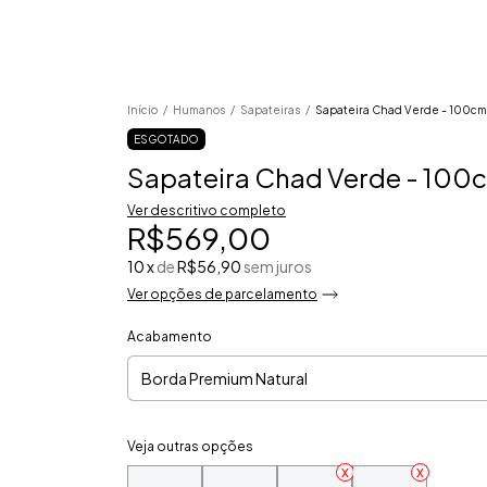
Início
/
Humanos
/
Sapateiras
/
Sapateira Chad Verde - 100cm
ESGOTADO
Sapateira Chad Verde - 100
Ver descritivo completo
R$569,00
10
x
de
R$56,90
sem juros
Ver opções de parcelamento
Acabamento
Veja outras opções