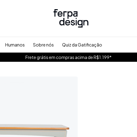
Humanos
Sobre nós
Quiz da Gatificação
Frete grátis em compras acima de R$1.199*