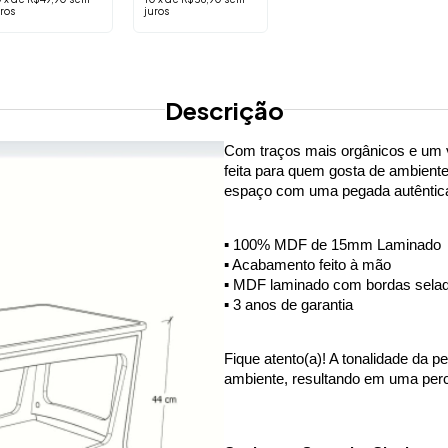
R$407,55
ros
juros
10
x
de
R$42,90
sem
juros
Descrição
Com traços mais orgânicos e um v
feita para quem gosta de ambiente
espaço com uma pegada autêntica 
▪️ 100% MDF de 15mm Laminado
▪️ Acabamento feito à mão
▪️ MDF laminado com bordas sela
▪️ 3 anos de garantia
Fique atento(a)! A tonalidade da p
ambiente, resultando em uma perc