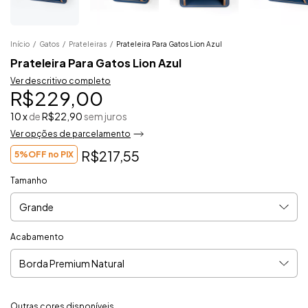
Início
/
Gatos
/
Prateleiras
/
Prateleira Para Gatos Lion Azul
Prateleira Para Gatos Lion Azul
Ver descritivo completo
R$229,00
10
x
de
R$22,90
sem juros
Ver opções de parcelamento
R$217,55
5%OFF no PIX
Tamanho
Acabamento
Outras cores disponíveis