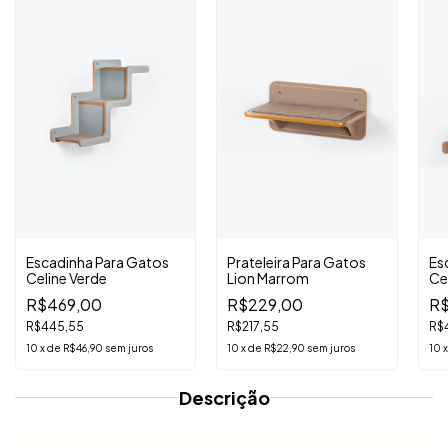
Escadinha Para Gatos
Prateleira Para Gatos
Es
Celine Verde
Lion Marrom
Ce
R$469,00
R$229,00
R$
R$445,55
R$217,55
R$
10
x
de
R$46,90
sem juros
10
x
de
R$22,90
sem juros
10
Descrição