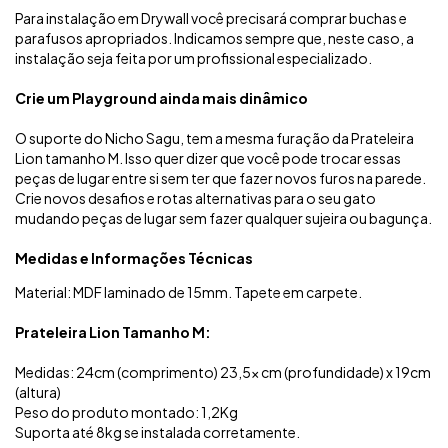
Para instalação em Drywall você precisará comprar buchas e
parafusos apropriados. Indicamos sempre que, neste caso, a
instalação seja feita por um profissional especializado.
Crie um Playground ainda mais dinâmico
O suporte do Nicho Sagu, tem a mesma furação da Prateleira
Lion tamanho M. Isso quer dizer que você pode trocar essas
peças de lugar entre si sem ter que fazer novos furos na parede.
Crie novos desafios e rotas alternativas para o seu gato
mudando peças de lugar sem fazer qualquer sujeira ou bagunça.
Medidas e Informações Técnicas
Material: MDF laminado de 15mm. Tapete em carpete.
Prateleira Lion Tamanho M:
Medidas: 24cm (comprimento) 23,5x cm (profundidade) x 19cm
(altura)
Peso do produto montado: 1,2Kg
Suporta até 8kg se instalada corretamente.