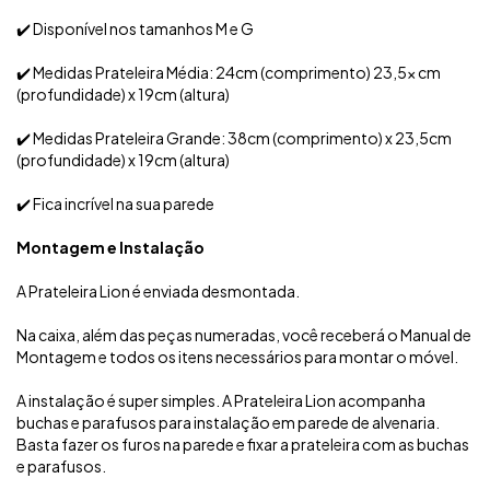
✔️ Disponível nos tamanhos M e G
✔️ Medidas Prateleira Média: 24cm (comprimento) 23,5x cm
(profundidade) x 19cm (altura)
✔️ Medidas Prateleira Grande: 38cm (comprimento) x 23,5cm
(profundidade) x 19cm (altura)
✔️ Fica incrível na sua parede
Montagem e Instalação
A Prateleira Lion é enviada desmontada.
Na caixa, além das peças numeradas, você receberá o Manual de
Montagem e todos os itens necessários para montar o móvel.
A instalação é super simples. A Prateleira Lion acompanha
buchas e parafusos para instalação em parede de alvenaria.
Basta fazer os furos na parede e fixar a prateleira com as buchas
e parafusos.