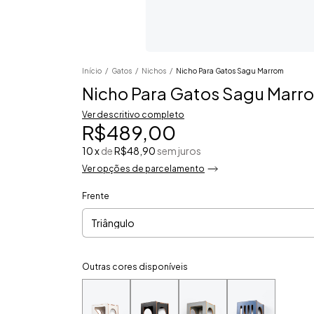
Início
/
Gatos
/
Nichos
/
Nicho Para Gatos Sagu Marrom
Nicho Para Gatos Sagu Marr
Ver descritivo completo
R$489,00
10
x
de
R$48,90
sem juros
Ver opções de parcelamento
Frente
Outras cores disponíveis