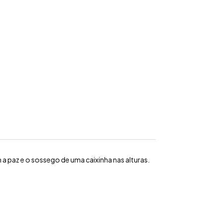
Nicho Para
Nicho Frédy
Nicho Para
Gatos Snow
Branco - Para
Gatos Snow
Preto
Gatos Grandes
Verde
R$579,00
R$589,00
R$579,00
R$550,05
R$559,55
R$550,05
10
x
de
R$57,90
sem
10
x
de
R$58,90
sem
10
x
de
R$57,90
sem
juros
juros
juros
a paz e o sossego de uma caixinha nas alturas.