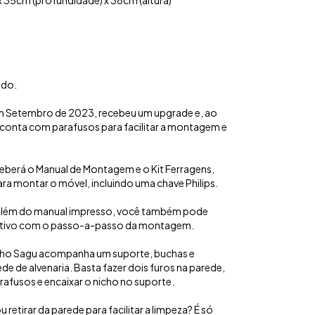
 35cm (profundidade) x 38cm (altura)
ado.
m Setembro de 2023, recebeu um upgrade e, ao
e conta com parafusos para facilitar a montagem e
ceberá o Manual de Montagem e o Kit Ferragens,
ra montar o móvel, incluindo uma chave Philips.
além do manual impresso, você também pode
tivo com o passo-a-passo da montagem.
Nicho Sagu acompanha um suporte, buchas e
e de alvenaria. Basta fazer dois furos na parede,
rafusos e encaixar o nicho no suporte.
u retirar da parede para facilitar a limpeza? É só