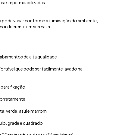
as e impermeabilizadas
a pode variar conforme a iluminação do ambiente,
or diferente em sua casa.
abamentos de alta qualidade
rtável que pode ser facilmente lavado na
para fixação
 corretamente
eta, verde, azul e marrom
ulo, grade e quadrado