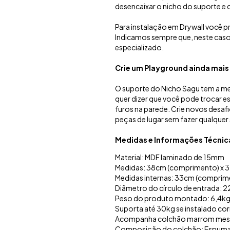
desencaixar o nicho do suporte e
Para instalação em Drywall você 
Indicamos sempre que, neste caso, 
especializado.
Crie um Playground ainda mais
O suporte do Nicho Sagu tem a me
quer dizer que você pode trocar es
furos na parede. Crie novos desaf
peças de lugar sem fazer qualquer
Medidas e Informações Técnic
Material: MDF laminado de 15mm
Medidas: 38cm (comprimento) x 35
Medidas internas: 33cm (comprimen
Diâmetro do círculo de entrada: 
Peso do produto montado: 6,4k
Suporta até 30kg se instalado co
Acompanha colchão marrom mesc
Composição do colchão: Espuma D2