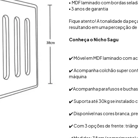
▪️ MDF laminado com bordas selad
▪️ 3 anos de garantia
Fique atento! A tonalidade da peç
resultando em uma percepção de c
Conheça o Nicho Sagu
✔️ Móvel em MDF laminado com ac
✔️ Acompanha colchão super confo
máquina
✔️Acompanha parafusos e buchas 
✔️ Suporta até 30kg se instalado
✔️ Disponível nas cores branca, pr
✔️ Com 3 opções de frente: triâng