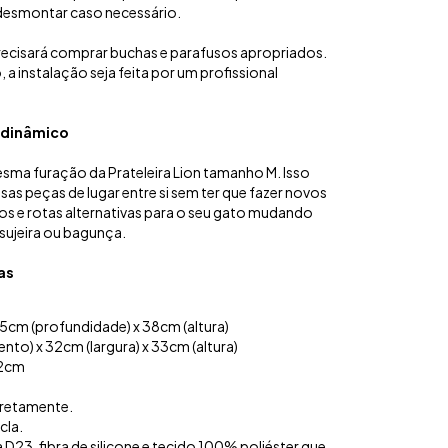
 desmontar caso necessário.
precisará comprar buchas e parafusos apropriados.
a instalação seja feita por um profissional
 dinâmico
sma furação da Prateleira Lion tamanho M. Isso
sas peças de lugar entre si sem ter que fazer novos
ios e rotas alternativas para o seu gato mudando
 sujeira ou bagunça.
as
cm (profundidade) x 38cm (altura)
to) x 32cm (largura) x 33cm (altura)
22cm
g
rretamente.
la.
3, fibra de silicone e tecido 100% poliéster que