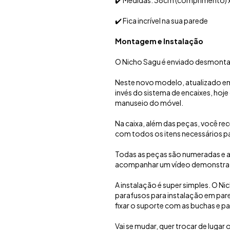
✔️ Medidas: 38cm (comprimento) x
✔️ Fica incrível na sua parede
Montagem e Instalação
O Nicho Sagu é enviado desmont
Neste novo modelo, atualizado e
invés do sistema de encaixes, hoj
manuseio do móvel.
Na caixa, além das peças, você re
com todos os itens necessários pa
Todas as peças são numeradas e 
acompanhar um vídeo demonstra
A instalação é super simples. O 
parafusos para instalação em pared
fixar o suporte com as buchas e pa
Vai se mudar, quer trocar de lugar o