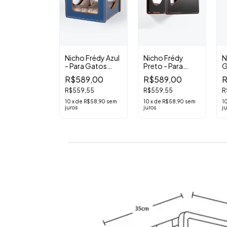
ho Para
Nicho Frédy Azul
Nicho Frédy
N
os Snow
- Para Gatos
Preto - Para
G
de
Grandes
Gatos Grandes
B
579,00
R$589,00
R$589,00
R
50,05
R$559,55
R$559,55
R
de
R$57,90
sem
10
x
de
R$58,90
sem
10
x
de
R$58,90
sem
1
juros
juros
ju