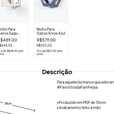
icho Para
Nicho Para
atos Sagu
Gatos Snow Azul
Nicho Frédy
ranco
$489,00
R$579,00
Verde - Para
Gatos Grandes
$464,55
R$550,05
R$589,00
0
x
de
R$48,90
sem
10
x
de
R$57,90
sem
R$559,55
ros
juros
10
x
de
R$58,90
sem
juros
Descrição
Para aqueles bichanos que adoram 
#FavoritosdaFamFerpa
▪️ Produzido em MDF de 15mm
▪️ Acabamento feito à mão