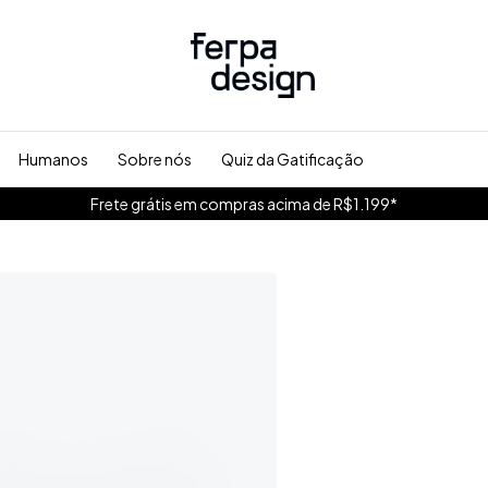
Humanos
Sobre nós
Quiz da Gatificação
Frete grátis em compras acima de R$1.199*