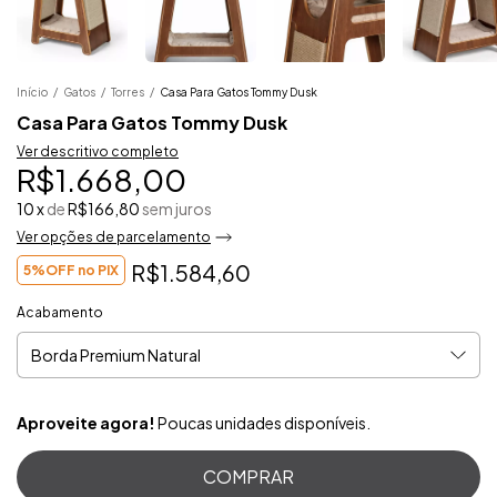
Início
/
Gatos
/
Torres
/
Casa Para Gatos Tommy Dusk
Casa Para Gatos Tommy Dusk
Ver descritivo completo
R$1.668,00
10
x
de
R$166,80
sem juros
Ver opções de parcelamento
R$1.584,60
5%OFF no PIX
Acabamento
Aproveite agora!
Poucas unidades disponíveis.