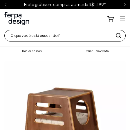
Frete grátis em compras acima de R$1.199*
Iniciar sessão
Criar uma conta