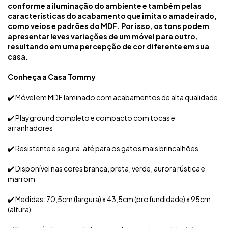
conforme a iluminação do ambiente e também pelas
características do acabamento que imita o amadeirado,
como veios e padrões do MDF. Por isso, os tons podem
apresentar leves variações de um móvel para outro,
resultando em uma percepção de cor diferente em sua
casa.
Conheça a Casa Tommy
✔️ Móvel em MDF laminado com acabamentos de alta qualidade
✔️ Playground completo e compacto com tocas e
arranhadores
✔️ Resistente e segura, até para os gatos mais brincalhões
✔️ Disponível nas cores branca, preta, verde, aurora rústica e
marrom
✔️ Medidas: 70,5cm (largura) x 43,5cm (profundidade) x 95cm
(altura)