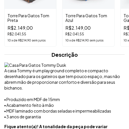
Torre Para Gatos Tom
Torre Para Gatos Tom
To
Preta
Azul
Ga
R$2.149,00
R$2.149,00
R$
R$2.041,55
R$2.041,55
R$3
10
x
de
R$214,90
sem juros
10
x
de
R$214,90
sem juros
10
Descrição
A casa Tommy é um playground completo e compacto
desenhado para os gateiros que tem pouco espaço, mas não
abrem mão de proporcionar conforto e diversão para seus
bichanos.
▪️ Produzido em MDF de 15mm
▪️ Acabamento feito à mão
▪️ MDF laminado com bordas seladas e impermeabilizadas
▪️ 3 anos de garantia
Fique atento(a)! A tonalidade da peça pode variar