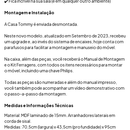
✔️ Fica incrível na sua sala (e em qualquer outro ambiente)
Montagem e Instalação
A Casa Tommy é enviada desmontada.
Neste novo modelo, atualizado em Setembro de 2023, recebeu
um upgrade e, ao invés do sistema de encaixes, hoje conta com
parafusos para facilitar a montagem e manuseio do móvel.
Na caixa, além das peças, você receberá o Manual de Montagem
e o Kit Ferragens, com todos os itens necessários para montar
o móvel, incluindo uma chave Philips.
Todas as peças são numeradas e além do manual impresso,
você também pode acompanhar um vídeo demonstrativo com
o passo-a-passo da montagem.
Medidas e Informações Técnicas
Material: MDF laminado de 15mm. Arranhadores laterais em
corda de sisal.
Medidas: 70,5cm (largura) x 43,5cm (profundidade) x 95cm