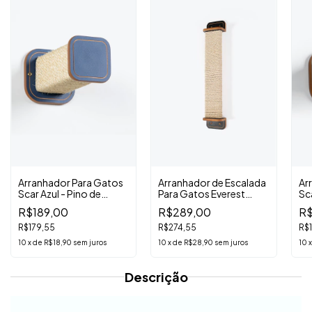
Arranhador Para Gatos
Arranhador de Escalada
Ar
Scar Azul - Pino de
Para Gatos Everest
Sc
Parede
Preto
Pa
R$189,00
R$289,00
R$
R$179,55
R$274,55
R$
10
x
de
R$18,90
sem juros
10
x
de
R$28,90
sem juros
10
Descrição