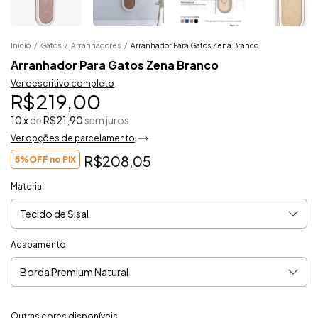
Início
/
Gatos
/
Arranhadores
/
Arranhador Para Gatos Zena Branco
Arranhador Para Gatos Zena Branco
Ver descritivo completo
R$219,00
10
x
de
R$21,90
sem juros
Ver opções de parcelamento
R$208,05
5%OFF no PIX
Material
Acabamento
Outras cores disponíveis