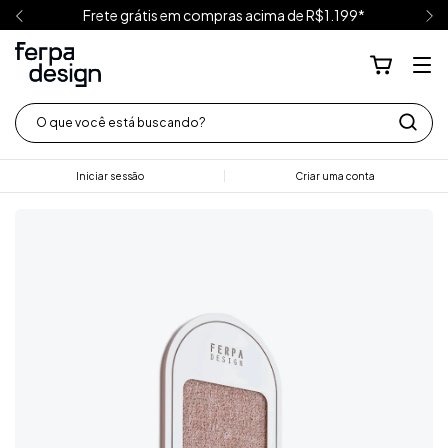
Frete grátis em compras acima de R$1.199*
Iniciar sessão
Criar uma conta