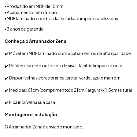
▪️ Produzido em MDF de 15mm
▪️ Acabamento feito à mão
▪️ MDF laminado com bordas seladas e impermeabilizadas
▪️ 3 anos de garantia
Conheça o Arranhador Zena
✔️ Móvel em MDF laminado com acabamentos de alta qualidade
✔️ Refil em carpete ou tecido de sisal, fácil de limpar e trocar
✔️ Disponível nas cores branca, preta, verde, azul e marrom
✔️ Medidas: 61cm (comprimento) x 21cm (largura) x 1,5cm (altura)
✔️ Fica incrível na sua casa
Montagem e Instalação
O Arranhador Zena é enviado montado.