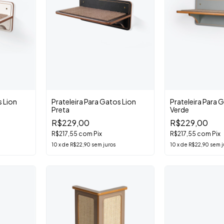
s Lion
Prateleira Para Gatos Lion
Prateleira Para 
Preta
Verde
R$229,00
R$229,00
R$217,55
com
Pix
R$217,55
com
Pix
10
x
de
R$22,90
sem juros
10
x
de
R$22,90
sem j