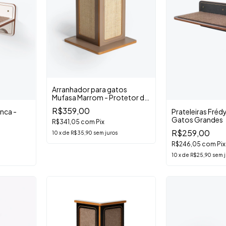
Arranhador para gatos
Mufasa Marrom - Protetor de
Sofá
R$359,00
anca -
Prateleiras Frédy
Gatos Grandes
R$341,05
com
Pix
R$259,00
10
x
de
R$35,90
sem juros
R$246,05
com
Pix
10
x
de
R$25,90
sem j