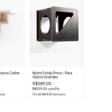
Gatos Celine
Nicho Frédy Preto - Para
Gatos Grandes
R$589,00
R$559,55
com
Pix
uros
10
x
de
R$58,90
sem juros