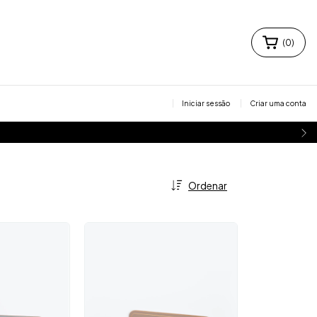
(
0
)
Iniciar sessão
Criar uma conta
Ordenar