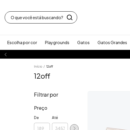
Escolha por cor
Playgrounds
Gatos
Gatos Grandes
Início
/
12off
12off
Filtrar por
Preço
De
Até