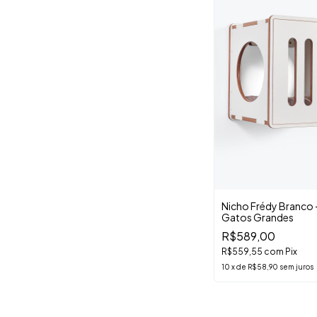
Nicho Frédy Branco 
Gatos Grandes
R$589,00
R$559,55
com
Pix
10
x
de
R$58,90
sem juros