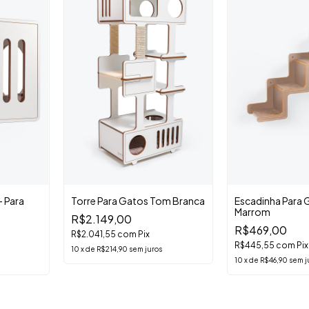
- Para
Torre Para Gatos Tom Branca
Escadinha Para 
Marrom
R$2.149,00
R$469,00
R$2.041,55
com
Pix
R$445,55
com
Pix
10
x
de
R$214,90
sem juros
10
x
de
R$46,90
sem j