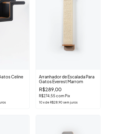
Gatos Celine
Arranhador de Escalada Para
Gatos Everest Marrom
R$289,00
R$274,55
com
Pix
uros
10
x
de
R$28,90
sem juros