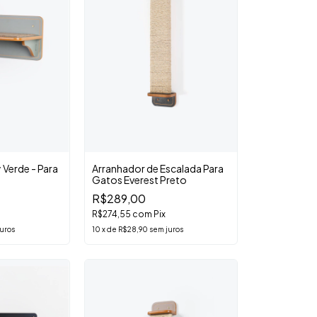
 Verde - Para
Arranhador de Escalada Para
Gatos Everest Preto
R$289,00
R$274,55
com
Pix
uros
10
x
de
R$28,90
sem juros