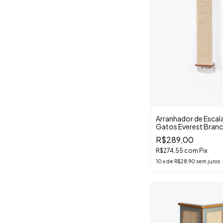
Arranhador de Escal
Gatos Everest Bran
R$289,00
R$274,55
com
Pix
10
x
de
R$28,90
sem juros