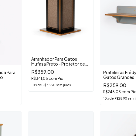
Arranhador Para Gatos
Mufasa Preto - Protetor de
Sofá
R$359,00
ada Para
Prateleiras Frédy
co
Gatos Grandes
R$341,05
com
Pix
R$259,00
10
x
de
R$35,90
sem juros
R$246,05
com
Pix
10
x
de
R$25,90
sem j