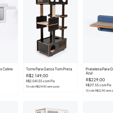
s Celine
Torre Para Gatos Tom Preta
Prateleira Para 
Azul
R$2.149,00
R$229,00
R$2.041,55
com
Pix
R$217,55
com
Pix
10
x
de
R$214,90
sem juros
10
x
de
R$22,90
sem j