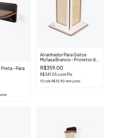
Arranhador Para Gatos
Mufasa Branco - Protetor de
Sofá
R$359,00
 Preta - Para
R$341,05
com
Pix
10
x
de
R$35,90
sem juros
uros