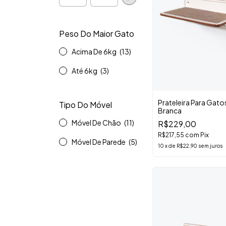
Peso Do Maior Gato
Acima De 6kg
(13)
Até 6kg
(3)
Prateleira Para Gato
Tipo Do Móvel
Branca
Móvel De Chão
(11)
R$229,00
R$217,55
com
Pix
Móvel De Parede
(5)
10
x
de
R$22,90
sem juros