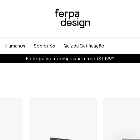
Humanos
Sobre nós
Quiz da Gatificação
Frete grátis em compras acima de R$1.199*