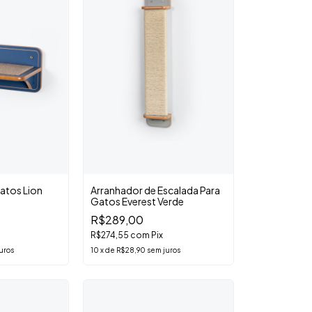
Gatos Lion
Arranhador de Escalada Para
Gatos Everest Verde
R$289,00
R$274,55
com
Pix
uros
10
x
de
R$28,90
sem juros