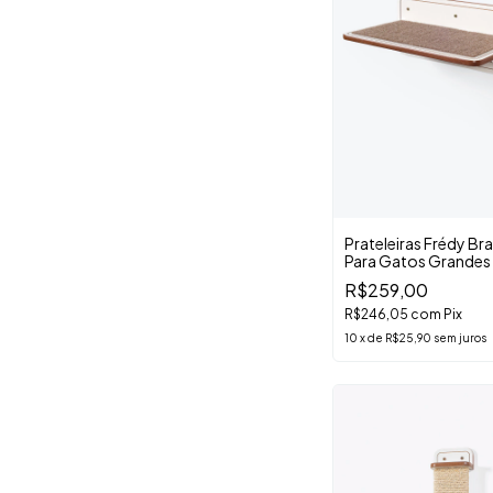
Prateleiras Frédy Br
Para Gatos Grandes
R$259,00
R$246,05
com
Pix
10
x
de
R$25,90
sem juros