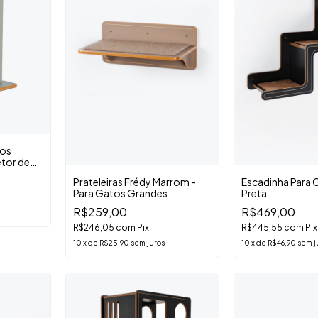
tos
etor de
Prateleiras Frédy Marrom -
Escadinha Para 
Para Gatos Grandes
Preta
R$259,00
R$469,00
R$246,05
com
Pix
R$445,55
com
Pix
10
x
de
R$25,90
sem juros
10
x
de
R$46,90
sem j