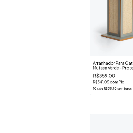
Arranhador Para Ga
Mufasa Verde - Prot
Sofá
R$359,00
R$341,05
com
Pix
10
x
de
R$35,90
sem juros