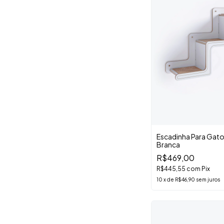
Escadinha Para Gato
Branca
R$469,00
R$445,55
com
Pix
10
x
de
R$46,90
sem juros