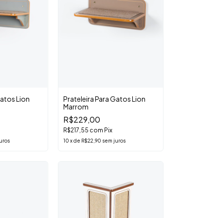
Gatos Lion
Prateleira Para Gatos Lion
Marrom
R$229,00
R$217,55
com
Pix
uros
10
x
de
R$22,90
sem juros