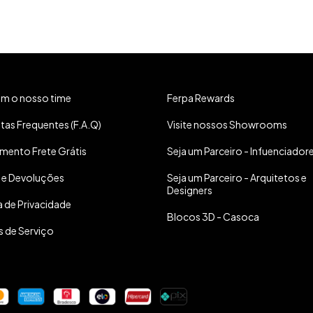
om o nosso time
Ferpa Rewards
tas Frequentes (F.A.Q)
Visite nossos Showrooms
mento Frete Grátis
Seja um Parceiro - Infuenciador
 e Devoluções
Seja um Parceiro - Arquitetos e
Designers
a de Privacidade
Blocos 3D - Casoca
 de Serviço